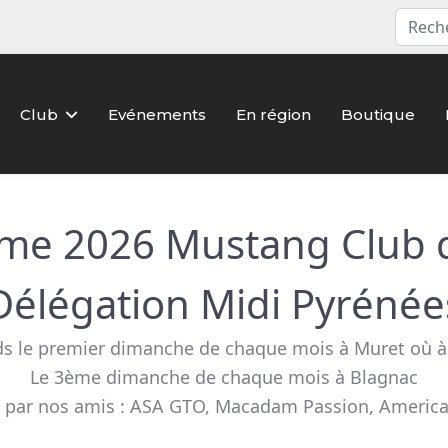
Club
Evénements
En région
Boutique
e 2026 Mustang Club 
Délégation Midi Pyrénée
s le premier dimanche de chaque mois à Muret où 
Le 3ème dimanche de chaque mois à Blagnac
s par nos amis : ASA GTO, Macadam Passion, American