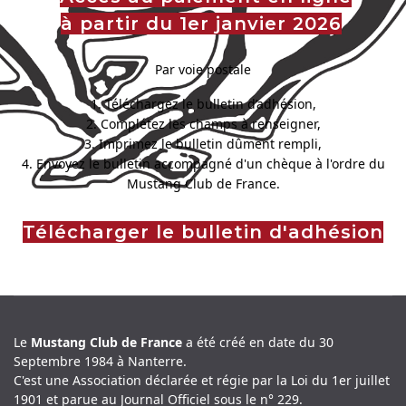
à partir du 1er janvier 2026
Par voie postale
1. Téléchargez le bulletin d’adhésion,
2. Complétez les champs à renseigner,
3. Imprimez le bulletin dûment rempli,
4. Envoyez le bulletin accompagné d'un chèque à l'ordre du
Mustang Club de France.
Télécharger le bulletin d'adhésion
Le
Mustang Club de France
a été créé en date du 30
Septembre 1984 à Nanterre.
C'est une Association déclarée et régie par la Loi du 1er juillet
1901 et parue au Journal Officiel sous le n° 229.