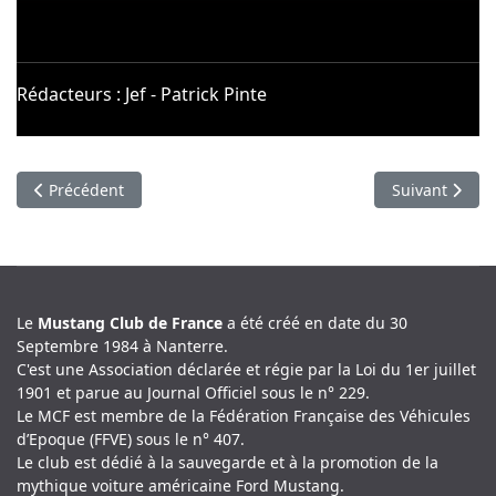
Rédacteurs : Jef - Patrick Pinte
Article précédent : Une rencontre insolite autour de la myth
Article suivan
Précédent
Suivant
Le
Mustang Club de France
a été créé en date du 30
Septembre 1984 à Nanterre.
C'est une Association déclarée et régie par la Loi du 1er juillet
1901 et parue au Journal Officiel sous le n° 229.
Le MCF est membre de la Fédération Française des Véhicules
d’Epoque (FFVE) sous le n° 407.
Le club est dédié à la sauvegarde et à la promotion de la
mythique voiture américaine Ford Mustang.