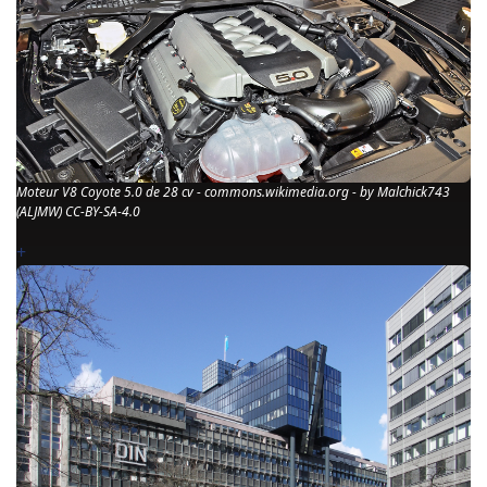
Moteur V8 Coyote 5.0 de 28 cv - commons.wikimedia.org - by Malchick743
(ALJMW) CC-BY-SA-4.0
+