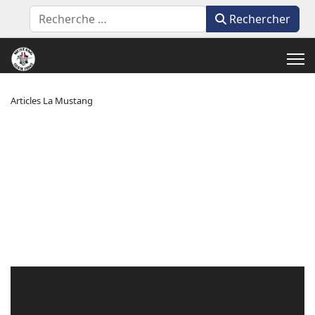
Rechercher
Rechercher
Articles La Mustang
COUPLE, PUISSANCE, LIQUIDE ET CYLINDRÉE
LE DÉCODEUR
Comment tout savoir sur ces sigles
barbares que la Mustang arbore au fil
des livres et fiches techniques