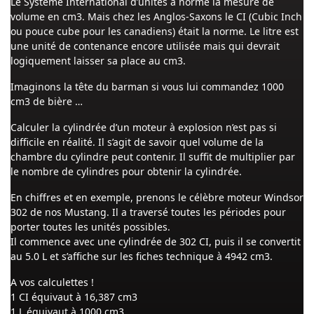
Le Système International d’unités a normé la mesure de
volume en cm3. Mais chez les Anglos-Saxons le CI (Cubic Inch
ou pouce cube pour les canadiens) était la norme. Le litre est
une unité de contenance encore utilisée mais qui devrait
logiquement laisser sa place au cm3.
Imaginons la tête du barman si vous lui commandez 1000
cm3 de bière …
Calculer la cylindrée d’un moteur à explosion n’est pas si
difficile en réalité. Il s’agit de savoir quel volume de la
chambre du cylindre peut contenir. Il suffit de multiplier par
le nombre de cylindres pour obtenir la cylindrée.
En chiffres et en exemple, prenons le célèbre moteur Windsor
302 de nos Mustang. Il a traversé toutes les périodes pour
porter toutes les unités possibles.
Il commence avec une cylindrée de 302 CI, puis il se convertit
au 5.0 L et s’affiche sur les fiches technique à 4942 cm3.
A vos calculettes !
1 CI équivaut à 16,387 cm3
1 L équivaut à 1000 cm3