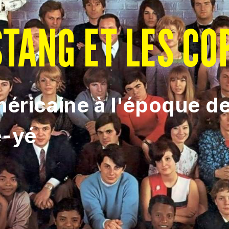
TANG ET LES CO
méricaine à l'époque d
é-yé