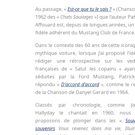
Au passage, «
Est-ce que tu le sais ?
» (Chanso
1962 des «
Chats Sauvages
») que l’auteur Pat
Affouard est, depuis de longues années, un
fidèle adhérent du Mustang Club de France
Dans le contexte des 60 ans de cette iconi
mythique voiture, lorsque j’ai proposé l’i
rédiger une rétrospective sur les ved
françaises de « Salut les copains » ayan
séduites par la Ford Mustang, Patric
répondu «
D'accord d'accord
», comme le re
de la Chanson de Danyel Gerard en 1964.
Classés par chronologie, comme Jo
Hallyday le chantait en 1960, nous
proposons de plonger dans les «
Souv
souvenirs
Vous revenez dans ma vie, Illum