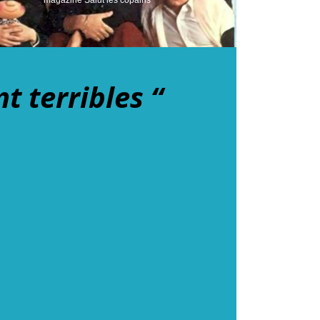
magazine Salut les copains
t terribles “