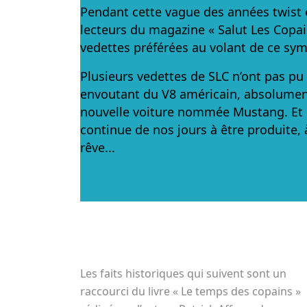
Pendant cette vague des années twist e
lecteurs du magazine « Salut Les Copai
vedettes préférées au volant de ce sym
Plusieurs vedettes de SLC n’ont pas pu
envoutant du V8 américain, absolumen
nouvelle voiture nommée Mustang. Et qu
continue de nos jours à être produite,
rêve...
Les faits historiques qui suivent sont un
raccourci du livre « Le temps des copains »