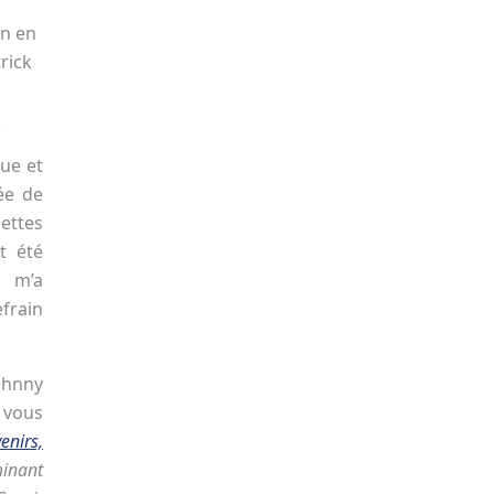
n en
rick
.
que et
dée de
ettes
t été
k m’a
frain
hnny
 vous
enirs,
inant