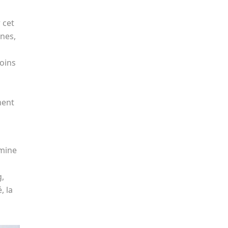
 cet
gnes,
moins
ment
 mine
,
, la