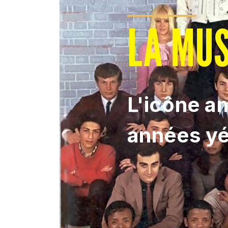
LA MUS
L'icône a
années y