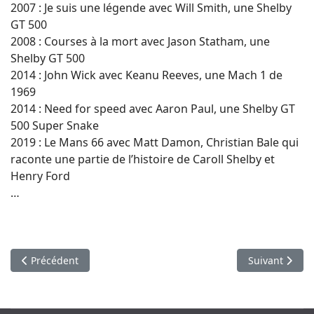
2007 : Je suis une légende avec Will Smith, une Shelby
GT 500
2008 : Courses à la mort avec Jason Statham, une
Shelby GT 500
2014 : John Wick avec Keanu Reeves, une Mach 1 de
1969
2014 : Need for speed avec Aaron Paul, une Shelby GT
500 Super Snake
2019 : Le Mans 66 avec Matt Damon, Christian Bale qui
raconte une partie de l’histoire de Caroll Shelby et
Henry Ford
…
Article précédent : Naissance du mythe et de l’icône Mustang
Article suivan
Précédent
Suivant